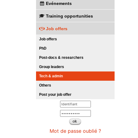
Evénements
Training opportunities
Job offers
Job offers
PhD
Post-docs & researchers
Group leaders
Tech & admin
Others
Post your job offer
Mot de passe oublié ?