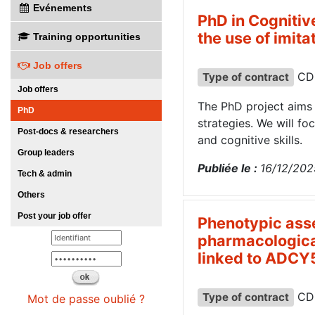
Evénements
PhD in Cognitive
the use of imit
Training opportunities
Job offers
CD
Type of contract
Job offers
The PhD project aims t
PhD
strategies. We will fo
Post-docs & researchers
and cognitive skills.
Group leaders
Publiée le :
16/12/202
Tech & admin
Others
Post your job offer
Phenotypic ass
pharmacologica
linked to ADCY5
CD
Type of contract
Mot de passe oublié ?