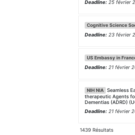
Deadline:
25
février
Cognitive Science So
Deadline:
23
février
US Embassy in Franc
Deadline:
21
février
2
Seamless Ear
NIH NIA
therapeutic Agents fo
Dementias (ADRD) (UG
Deadline:
21
février
2
1439
Résultats