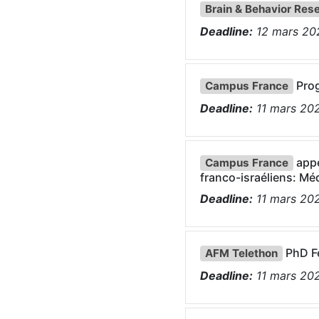
Brain & Behavior Res
Deadline:
12
mars
20
Prog
Campus France
Deadline:
11
mars
20
appe
Campus France
franco-israéliens: M
Deadline:
11
mars
20
PhD F
AFM Telethon
Deadline:
11
mars
20