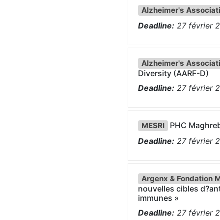
Alzheimer's Associat
Deadline:
27
février
2
Alzheimer's Associat
Diversity (AARF-D)
Deadline:
27
février
2
PHC Maghreb
MESRI
Deadline:
27
février
2
Argenx & Fondation M
nouvelles cibles d?an
immunes »
Deadline:
27
février
2