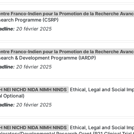
ntre Franco-Indien pour la Promotion de la Recherche Avan
search Programme (CSRP)
dline:
20
février
2025
ntre Franco-Indien pour la Promotion de la Recherche Avan
search & Development Programme (IARDP)
dline:
20
février
2025
Ethical, Legal and Social Imp
H NEI NICHD NIDA NIMH NINDS
al Optional)
dline:
20
février
2025
Ethical, Legal and Social Imp
H NEI NICHD NIDA NIMH NINDS
loratory/Developmental Research Grant (R21 Clinical Trial 