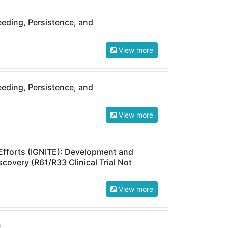
eeding, Persistence, and
View more
eeding, Persistence, and
View more
l Efforts (IGNITE): Development and
covery (R61/R33 Clinical Trial Not
View more
)