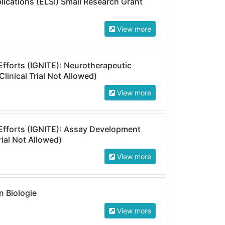
plications (ELSI) Small Research Grant
View more
 Efforts (IGNITE): Neurotherapeutic
linical Trial Not Allowed)
View more
l Efforts (IGNITE): Assay Development
rial Not Allowed)
View more
 Biologie
View more