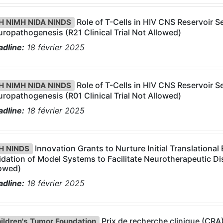
Role of T-Cells in HIV CNS Reservoir S
H NIMH NIDA NINDS
ropathogenesis (R21 Clinical Trial Not Allowed)
dline:
18
février
2025
Role of T-Cells in HIV CNS Reservoir S
H NIMH NIDA NINDS
ropathogenesis (R01 Clinical Trial Not Allowed)
dline:
18
février
2025
Innovation Grants to Nurture Initial Translationa
H NINDS
idation of Model Systems to Facilitate Neurotherapeutic Dis
lowed)
dline:
18
février
2025
Prix de recherche clinique (CRA
ildren's Tumor Foundation