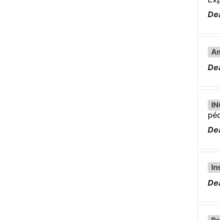
Dea
Am
Dea
I
péd
Dea
In
Dea