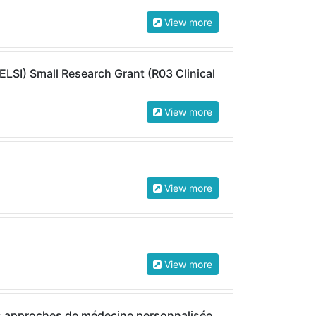
View more
(ELSI) Small Research Grant (R03 Clinical
View more
View more
View more
 approches de médecine personnalisée