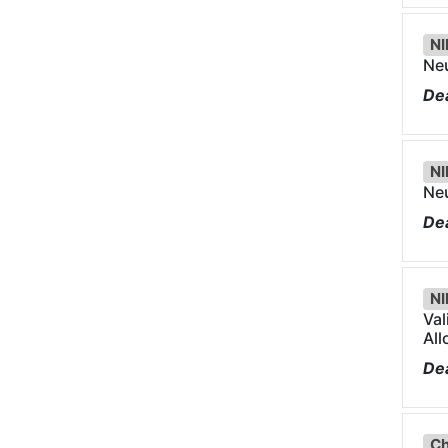
NI
Neu
Dea
NI
Neu
Dea
NI
Val
Al
Dea
Ch