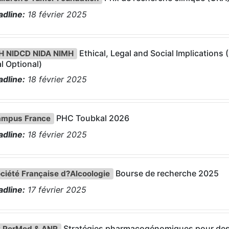
dline:
18
février
2025
Ethical, Legal and Social Implications 
H NIDCD NIDA NIMH
al Optional)
dline:
18
février
2025
PHC Toubkal 2026
mpus France
dline:
18
février
2025
Bourse de recherche 2025
ciété Française d?Alcoologie
dline:
17
février
2025
Stratégies pharmacogénomiques pour des
 PerMed & ANR