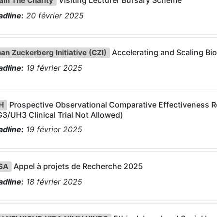
Visiting Lecturer Bursary Scheme
ain The Charity
dline:
20
février
2025
Accelerating and Scaling Bio
an Zuckerberg Initiative (CZI)
dline:
19
février
2025
Prospective Observational Comparative Effectiveness Re
H
3/UH3 Clinical Trial Not Allowed)
dline:
19
février
2025
Appel à projets de Recherche 2025
SA
dline:
18
février
2025