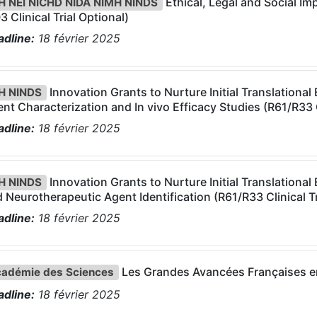
Ethical, Legal and Social Im
H NEI NICHD NIDA NIMH NINDS
3 Clinical Trial Optional)
dline:
18
février
2025
Innovation Grants to Nurture Initial Translational
H NINDS
nt Characterization and In vivo Efficacy Studies (R61/R33 C
dline:
18
février
2025
Innovation Grants to Nurture Initial Translationa
H NINDS
 Neurotherapeutic Agent Identification (R61/R33 Clinical T
dline:
18
février
2025
Les Grandes Avancées Françaises en
adémie des Sciences
dline:
18
février
2025