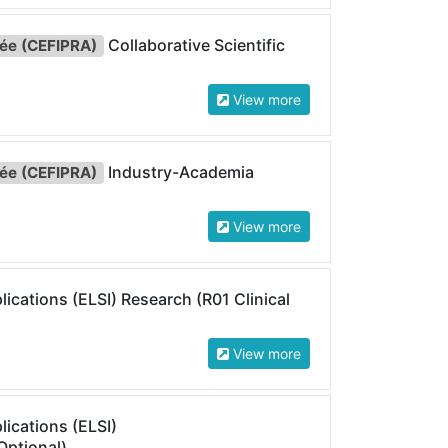
Collaborative Scientific
cée (CEFIPRA)
View more
Industry-Academia
cée (CEFIPRA)
View more
lications (ELSI) Research (R01 Clinical
View more
lications (ELSI)
Optional)