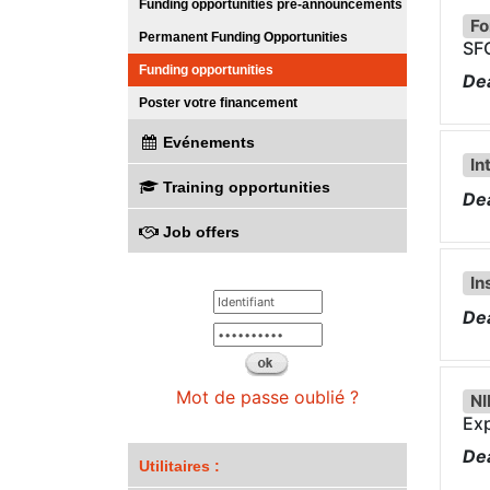
Funding opportunities pre-announcements
Fo
Permanent Funding Opportunities
SF
Funding opportunities
Dea
Poster votre financement
Evénements
In
Training opportunities
Dea
Job offers
In
Dea
Mot de passe oublié ?
NI
Exp
Dea
Utilitaires :