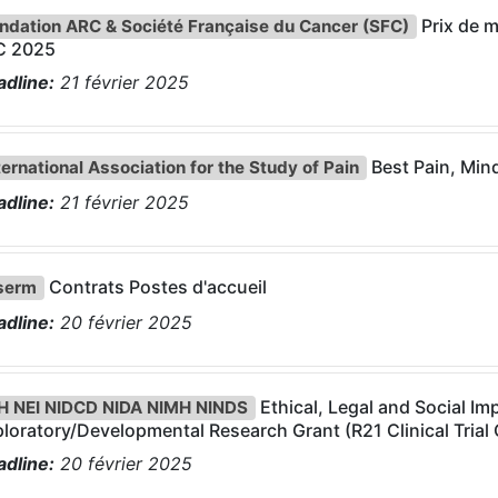
Prix de m
ndation ARC & Société Française du Cancer (SFC)
C 2025
dline:
21
février
2025
Best Pain, Min
ternational Association for the Study of Pain
dline:
21
février
2025
Contrats Postes d'accueil
serm
dline:
20
février
2025
Ethical, Legal and Social Imp
H NEI NIDCD NIDA NIMH NINDS
loratory/Developmental Research Grant (R21 Clinical Trial 
dline:
20
février
2025