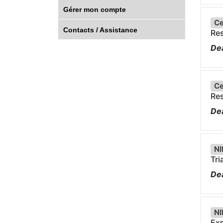
Gérer mon compte
Ce
Contacts / Assistance
Re
Dea
Ce
Re
Dea
NI
Tri
Dea
NI
Exp