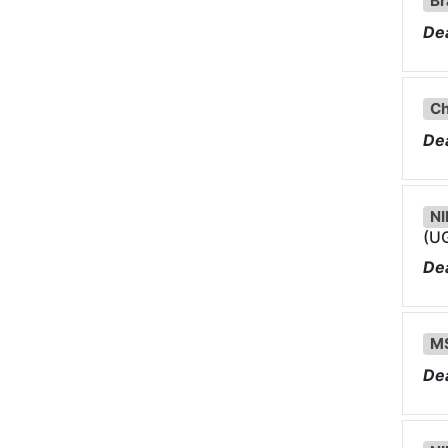
Br
Dea
Ch
Dea
NI
(UG
Dea
M
Dea