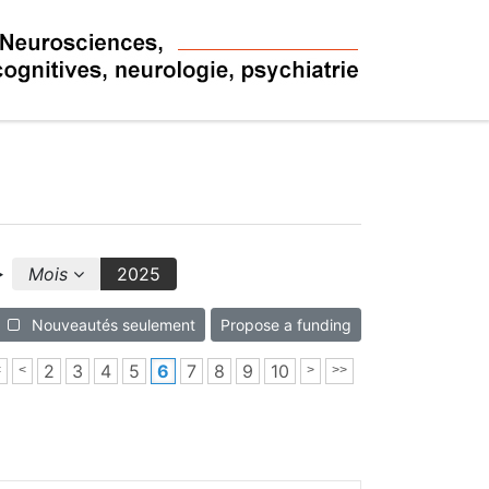
Mois
2025
Nouveautés seulement
Propose a funding
2
3
4
5
6
7
8
9
10
<
<
>
>>