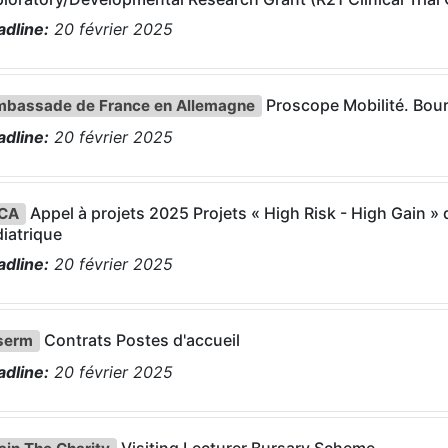
dline:
20
février
2025
Proscope Mobilité. Bour
bassade de France en Allemagne
dline:
20
février
2025
Appel à projets 2025 Projets « High Risk - High Gain »
NCA
iatrique
dline:
20
février
2025
Contrats Postes d'accueil
serm
dline:
20
février
2025