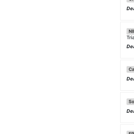
Dea
NI
Tri
Dea
Ca
Dea
So
Dea
EP