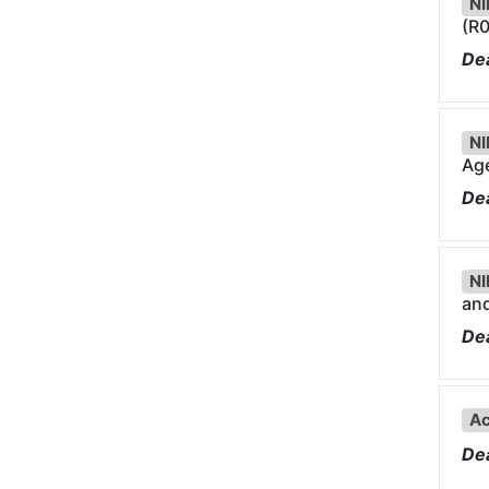
NI
(R0
Dea
NI
Age
Dea
NI
and
Dea
Ac
Dea