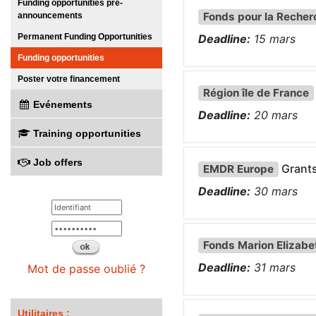
Funding opportunities pre-
Fonds pour la Recher
announcements
Permanent Funding Opportunities
Deadline:
15
mars
Funding opportunities
Poster votre financement
Région île de France
Evénements
Deadline:
20
mars
Training opportunities
Job offers
Grant
EMDR Europe
Deadline:
30
mars
Fonds Marion Elizabe
Deadline:
31
mars
Mot de passe oublié ?
Utilitaires :