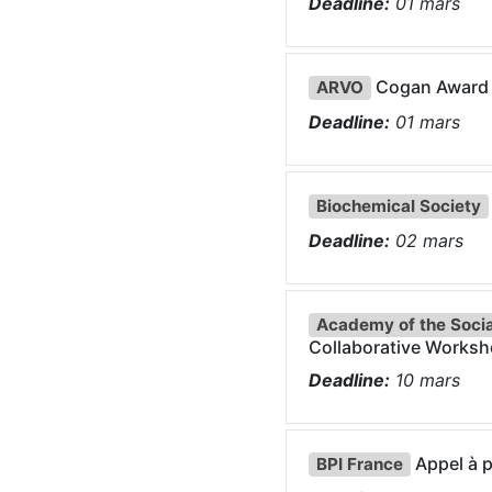
Deadline:
01
mars
Cogan Award
ARVO
Deadline:
01
mars
Biochemical Society
Deadline:
02
mars
Academy of the Social
Collaborative Works
Deadline:
10
mars
Appel à p
BPI France