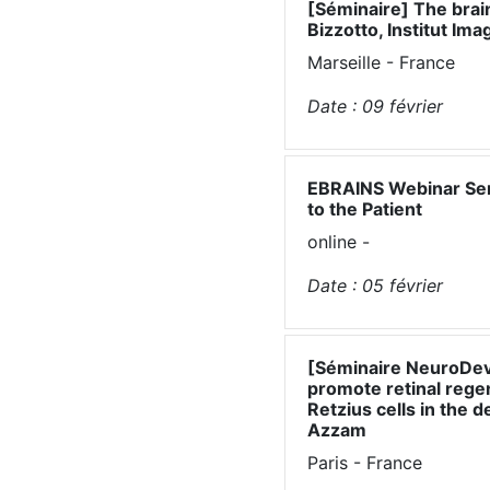
[Séminaire] The brai
Bizzotto, Institut Ima
Marseille - France
Date :
09
février
EBRAINS Webinar Seri
to the Patient
online -
Date :
05
février
[Séminaire NeuroDev
promote retinal rege
Retzius cells in the d
Azzam
Paris - France