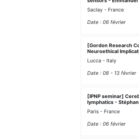
sensors - Emmanuel S
Saclay - France
Date :
06
février
[Gordon Research Co
Neuroethical Implicat
Lucca - Italy
Date :
08 - 13
février
[IPNP seminar] Cereb
lymphatics - Stéphani
Paris - France
Date :
06
février