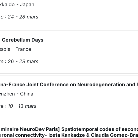
kkaido - Japan
e :
24 - 28
mars
h Cerebellum Days
sois - France
e :
26 - 29
mars
ina-France Joint Conference on Neurodegeneration and 
nzhen - China
e :
10 - 13
mars
éminaire NeuroDev Paris] Spatiotemporal codes of secon
ronal connectivity- Izeta Kankadze & Claudia Gomez-Bravo