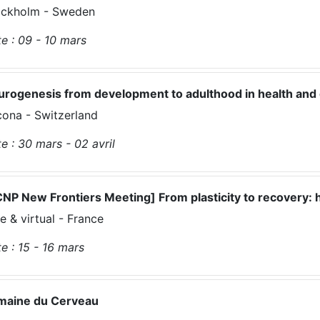
ockholm - Sweden
e :
09 - 10
mars
rogenesis from development to adulthood in health and
ona - Switzerland
e :
30
mars
-
02
avril
NP New Frontiers Meeting] From plasticity to recovery:
e & virtual - France
e :
15 - 16
mars
maine du Cerveau