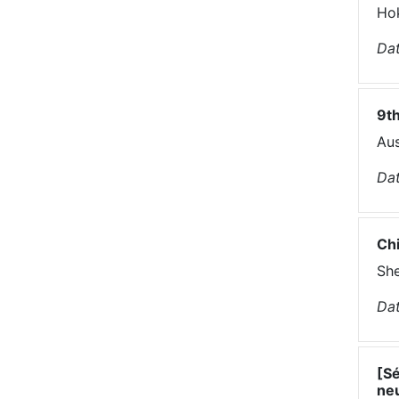
Ho
Dat
9t
Aus
Dat
Ch
She
Dat
[S
neu