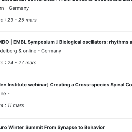
nn - Germany
e :
23 - 25
mars
BO | EMBL Symposium ] Biological oscillators: rhythms 
delberg & online - Germany
e :
24 - 27
mars
len Institute webinar] Creating a Cross-species Spinal 
ine -
e :
11
mars
uro Winter Summit From Synapse to Behavior