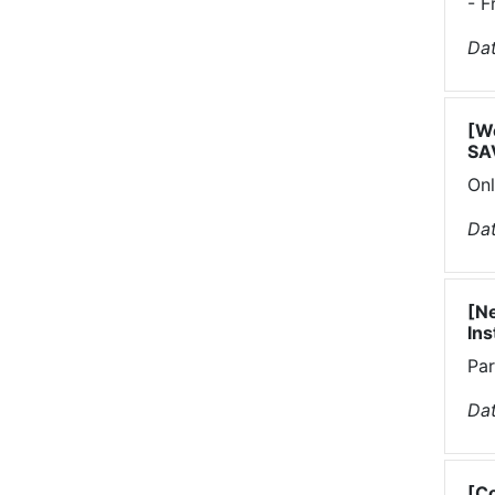
- F
Dat
[We
SA
Onl
Dat
[Ne
Ins
Par
Dat
[Co