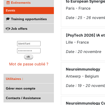
to European Synergi
Evénements
Paris - France
Events
Date :
25 - 26
novem
Training opportunities
Job offers
[PsyTech 2026] IA et 
Lille - France
Date :
20
novembre
Mot de passe oublié ?
Neuroimmunology
Antwerp - Belgium
Utilitaires :
Date :
19 - 20
novemb
Gérer mon compte
Contacts / Assistance
Neuroimmunology Co