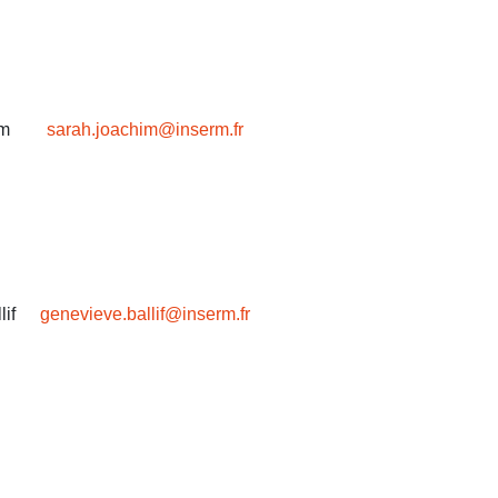
im
sarah.joachim@inserm.fr
if
genevieve.ballif@inserm.fr