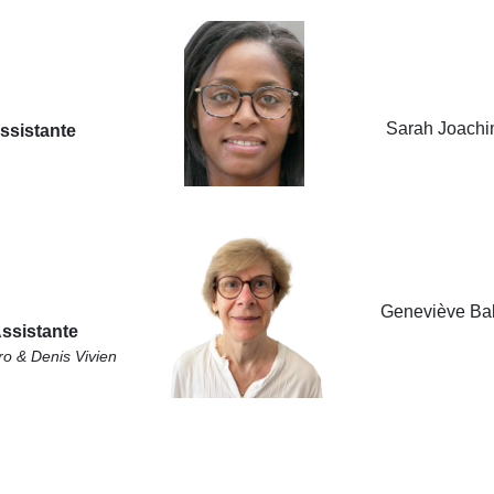
Sarah Joach
ssistante
Geneviève Ball
ssistante
ro & Denis Vivien