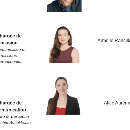
hargée de
Armelle Rancill
mission
munication et
missions
ternationales
hargée de
Alice Auréri
munication
uro & European
rship BrainHealth