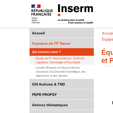
Accueil
Accuei
Équipe
A propos de l'IT Neuro
Équ
Qui sommes-nous ?
et 
Équipe de l'IT Neurosciences, Sciences
cognitives, Neurologie et Psychiatrie
Comité d'Experts en Neurosciences:
Ouverture à la Diversité Scientifique, des
Approches et des Savoirs
GIS Autisme & TND
PEPR PROPSY
Actions thématiques