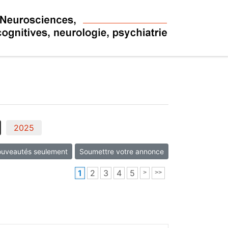
2025
uveautés seulement
Soumettre votre annonce
1
2
3
4
5
>
>>