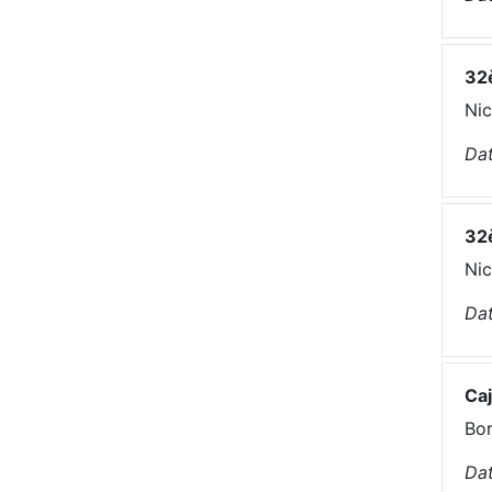
32è
Nic
Dat
32è
Nic
Dat
Caj
Bor
Dat