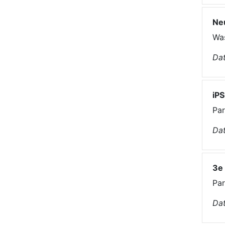
Neu
Was
Dat
iP
Par
Dat
3e 
Par
Dat