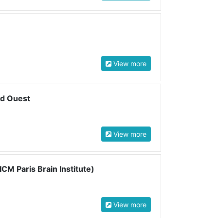
View more
nd Ouest
View more
M Paris Brain Institute)
View more