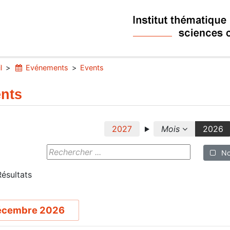
l
Evénements
Events
nts
2027
Mois
2026
No
ésultats
écembre 2026