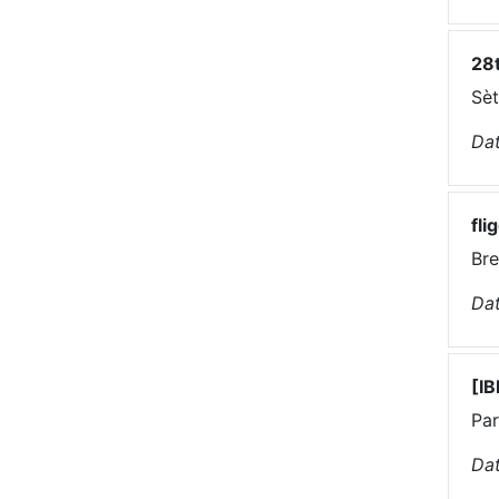
28t
Sèt
Dat
fli
Bre
Dat
[IB
Par
Dat