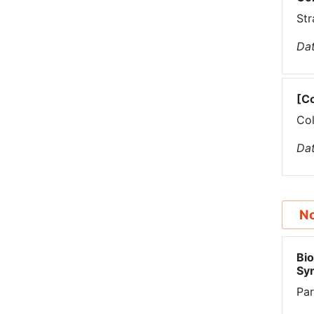
Str
Dat
[C
Col
Dat
N
Bio
Sy
Par