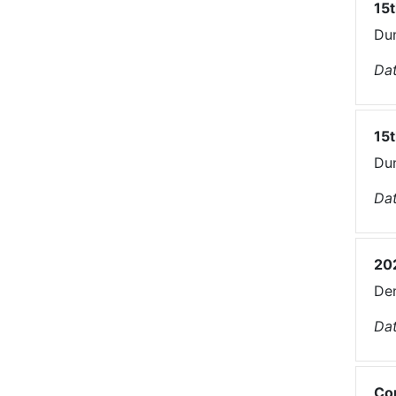
15t
Dun
Dat
15t
Dun
Dat
20
De
Dat
Con