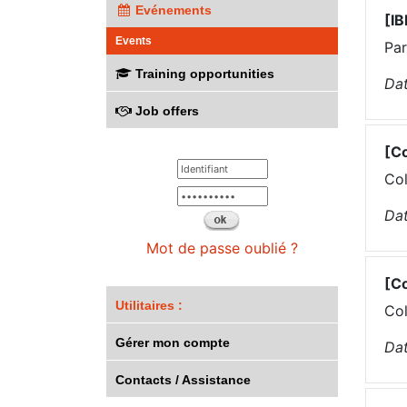
Evénements
[I
Events
Par
Training opportunities
Dat
Job offers
[C
Col
Dat
Mot de passe oublié ?
[C
Utilitaires :
Col
Gérer mon compte
Dat
Contacts / Assistance