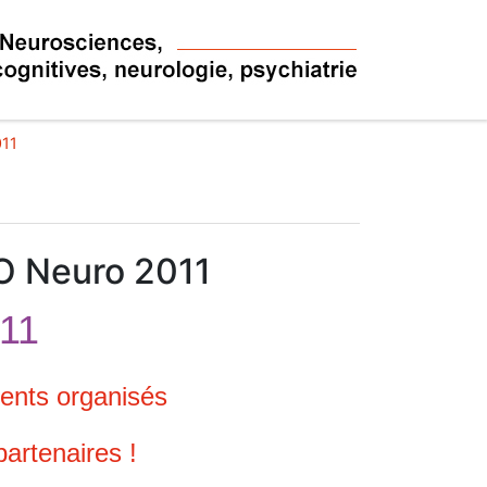
011
O Neuro 2011
11
ments organisés
artenaires !