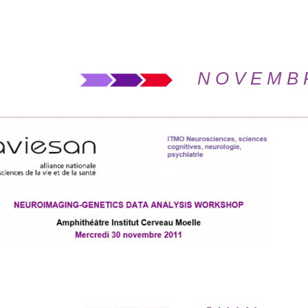
N O V E M B 
________________________________________________________________