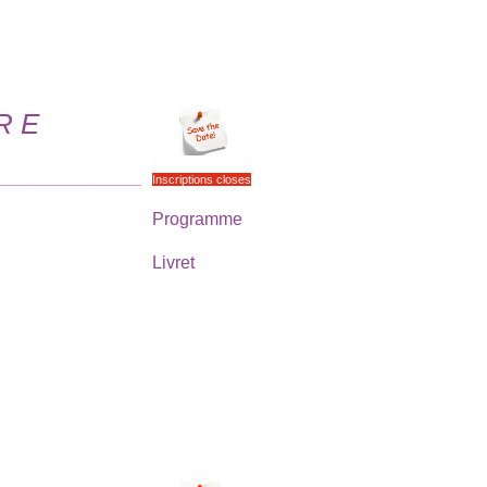
R E
___________________
Inscriptions closes
Programme
Livret