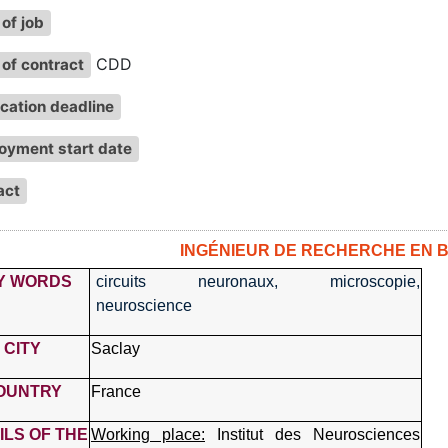
of job
CDD
of contract
cation deadline
oyment start date
act
INGÉNIEUR DE RECHERCHE EN BI
Y WORDS
circuits neuronaux, microscopie,
neuroscience
CITY
Saclay
OUNTRY
France
ILS OF THE
Working place:
Institut des Neurosciences