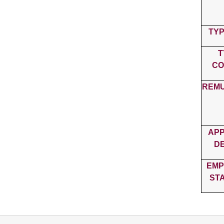
TYP
T
CO
REMU
APP
D
EMP
ST