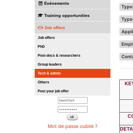
Evénements
Type 
Training opportunities
Type 
Job offers
Appli
Job offers
Empl
PhD
Post-docs & researchers
Cont
Group leaders
Tech & admin
Others
KE
Post your job offer
C
Mot de passe oublié ?
DETA