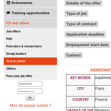
Evénements
Details of the offer
Training opportunities
Type of job
Job offers
Type of contract
Job offers
Application deadline
PhD
Employment start date
Post-docs & researchers
Group leaders
Contact
Tech & admin
Others
ASSISTANT
Post your job offer
expérime
KEY WORDS
Paris
CITY
France
COUNTRY
Mot de passe oublié ?
Working 
DETAILS OF THE