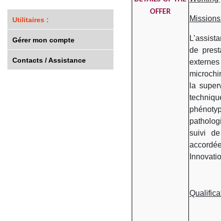
OFFER
Missions
Utilitaires :
L’assist
Gérer mon compte
de prest
Contacts / Assistance
externe
microchir
la super
techniqu
phénoty
patholog
suivi de
accordé
Innovati
Qualifica